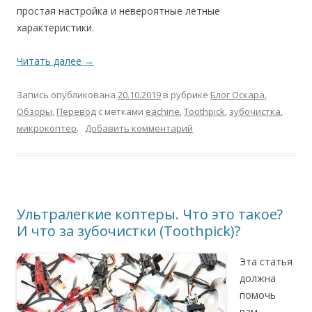
простая настройка и невероятные летные
характеристики.
Читать далее
→
Запись опубликована
20.10.2019
в рубрике
Блог Оскара
,
Обзоры
,
Перевод
с метками
eachine
,
Toothpick
,
зубочистка
,
микрокоптер
.
Добавить комментарий
Ультралегкие коптеры. Что это такое?
И что за зубочистки (Toothpick)?
Эта статья
должна
помочь
вам