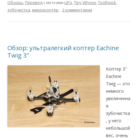
Обзоры
,
Перевод
с метками
LiPo
,
Tiny Whoop
,
Toothpick
,
зубочистка
,
микрокоптер
.
2 комментария
Обзор: ультралегкий коптер Eachine
Twig 3″
Коптер 3″
Eachine
Twig — это
немного
увеличенна
я
зубочистка
, у него
небольшой
вес, очень