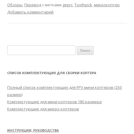
Обзоры
,
Перевод
с метками
geprc
,
Toothpick
,
микрокоптер
.
Добавить комментарий
Н
а
й
т
СПИСОК КОМПЛЕКТУЮЩИХ ДЛЯ СБОРКИ КОПТЕРА
и
:
Полный список комплектующих для FPV мини коптеров (250
размер)
Комплектующие для мини коптеров 180 размера
Комплектующие для микро коптеров
ИНСТРУКЦИИ, РУКОВОДСТВА