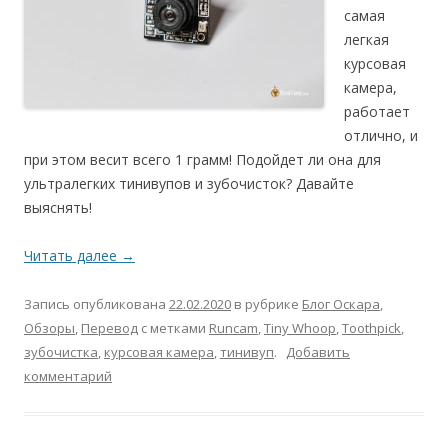
самая
легкая
курсовая
камера,
работает
отлично, и
при этом весит всего 1 грамм! Подойдет ли она для
ультралегких тинивупов и зубочисток? Давайте
выяснять!
Читать далее
→
Запись опубликована
22.02.2020
в рубрике
Блог Оскара
,
Обзоры
,
Перевод
с метками
Runcam
,
Tiny Whoop
,
Toothpick
,
зубочистка
,
курсовая камера
,
тинивуп
.
Добавить
комментарий