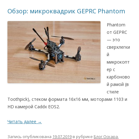
Обзор: микроквадрик GEPRC Phantom
Phantom
от GEPRC
— это
сверхлегки
й
микрокопт
ер с
карбоново
й рамой (в
стиле
Toothpick), стеком формата 16х16 мм, моторами 1103 и
HD камерой Caddx EOS2.
Читать далее
→
Запись опубликована
19.07.2019
в рубрике
Блог Оскара
,