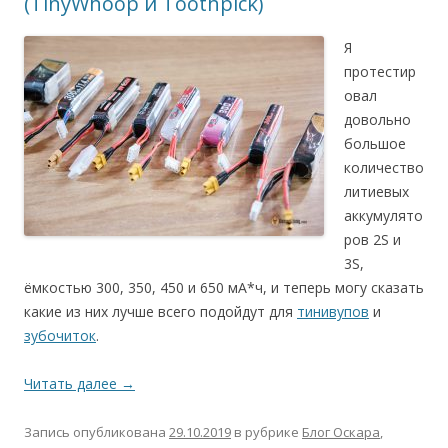
(TinyWhoop и Toothpick)
Я
протестир
овал
довольно
большое
количество
литиевых
аккумулято
ров 2S и
3S,
ёмкостью 300, 350, 450 и 650 мА*ч, и теперь могу сказать
какие из них лучше всего подойдут для
тинивупов
и
зубочиток
.
Читать далее
→
Запись опубликована
29.10.2019
в рубрике
Блог Оскара
,