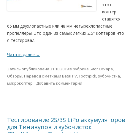
этот
коптер
ставятся
65 мм двухлопастные или 48 мм четырехлопастные
пропеллеры. Это один из самых лёгких 2,5″ коптеров что
я тестировал.
Читать далее
→
Запись опубликована
31.10.2019
в рубрике
Блог Оскара
,
Обзоры
,
Перевод
с метками
BetaFPV
,
Toothpick
,
зубочистка
,
микрокоптер
.
Добавить комментарий
Тестирование 2S/3S LiPo аккумуляторов
для Тинивупов и зубочисток