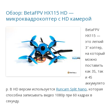
Обзор: BetaFPV HX115 HD —
микроквадрокоптер с HD камерой
BetaFPV
HX115 —
это легкий
3″ коптер,
на который
можно
поставить
как 3S, так
и 4S
аккумулято
р. В HD версии используется
Runcam Split Nano
, которая
способна записывать видео 1080p при 60 кадрах в
секунду.