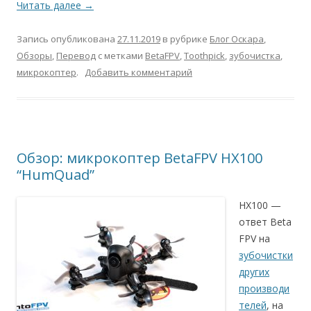
Читать далее
→
Запись опубликована
27.11.2019
в рубрике
Блог Оскара
,
Обзоры
,
Перевод
с метками
BetaFPV
,
Toothpick
,
зубочистка
,
микрокоптер
.
Добавить комментарий
Обзор: микрокоптер BetaFPV HX100
“HumQuad”
HX100 —
ответ Beta
FPV на
зубочистки
других
производи
телей
, на