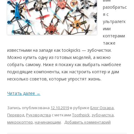
разобратьс
я с
ультралегк
ими
коптерами
также
известными на западе как tookpicks — зубочистки.
Можно купить одну из готовых моделей, а можно
собрать самому. Ниже я покажу как выбрать наиболее
подходящие компоненты, как настроить коптер и дам
несколько советов, которые упростят жизнь.
Читать далее
→
Запись опубликована
12.10.2019
в рубрике
Блог Оскара
,
Перевод
,
Руководства
с метками
Toothpick
,
зубочистка
,
микрокоптер
,
начинающим
.
Добавить комментарий