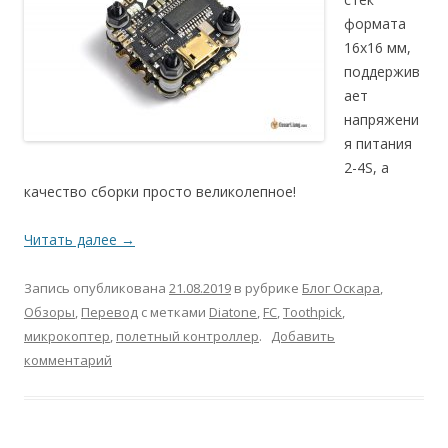
формата
16х16 мм,
поддержив
ает
напряжени
я питания
2-4S, а
качество сборки просто великолепное!
Читать далее
→
Запись опубликована
21.08.2019
в рубрике
Блог Оскара
,
Обзоры
,
Перевод
с метками
Diatone
,
FC
,
Toothpick
,
микрокоптер
,
полетный контроллер
.
Добавить
комментарий