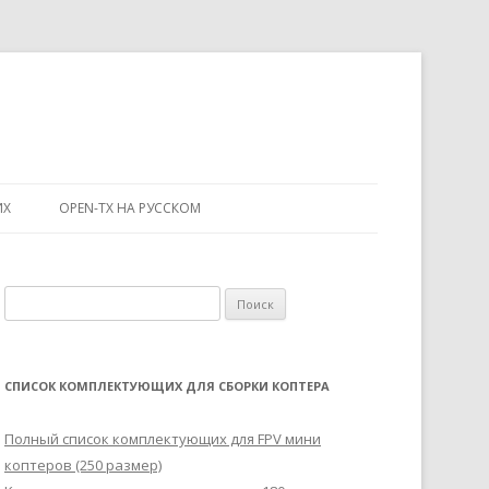
ИХ
OPEN-TX НА РУССКОМ
Н
а
й
т
СПИСОК КОМПЛЕКТУЮЩИХ ДЛЯ СБОРКИ КОПТЕРА
и
:
Полный список комплектующих для FPV мини
коптеров (250 размер)