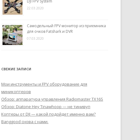
DJI FPV System
22.03.2020
Самодельный FPV монитор из приемника
для очков Fatshark и DVR
07.03.2020
СВЕЖИЕ ЗАПИСИ
Мои инструменты и FPV оборудование для
миникоптеров
Обзор: аппаратура управления Radiomaster TX16S
Обзор: Diatone Hey Tinawhoop — не тинивуп
Коптеры от DJI — какой подойдет именно вам?
Banggood снова с нами.