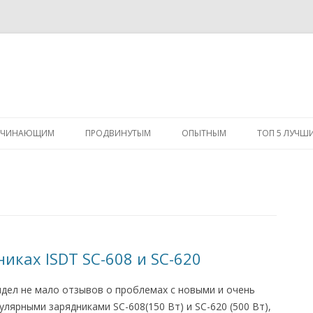
Перейти
к
АЧИНАЮЩИМ
ПРОДВИНУТЫМ
ОПЫТНЫМ
ТОП 5 ЛУЧШ
содержимому
иках ISDT SC-608 и SC-620
идел не мало отзывов о проблемах с новыми и очень
улярными зарядниками SC-608(150 Вт) и SC-620 (500 Вт),