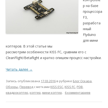
р на базе
процессора
F3,
разработа
нный
Flyduino
для мини
коптеров. В этой статье мы
рассмотрим особенности KISS FC, сравним его с
CleanFlight/Betaflight и кратко опишем процесс настройки.
Читать далее
→
Запись опубликована
17.03.2016
в рубрике
Блог Оскара
,
Обзоры
,
Перевод
с метками
KISS ESC
,
KISS FC
,
PDB
,
квадрокоптер
,
коптер
,
мини коптер
.
6 комментариев