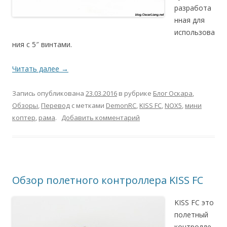
разработа
нная для
использова
ния с 5″ винтами.
Читать далее
→
Запись опубликована
23.03.2016
в рубрике
Блог Оскара
,
Обзоры
,
Перевод
с метками
DemonRC
,
KISS FC
,
NOX5
,
мини
коптер
,
рама
.
Добавить комментарий
Обзор полетного контроллера KISS FC
KISS FC это
полетный
контролле