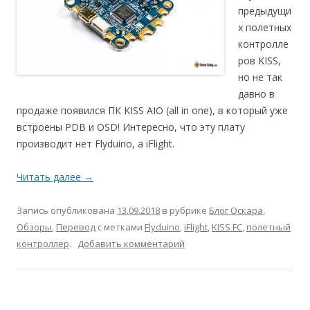
предыдущи
х полетных
контролле
ров KISS,
но не так
давно в
продаже появился ПК KISS AIO (all in one), в который уже
встроены PDB и OSD! Интересно, что эту плату
производит нет Flyduino, а iFlight.
Читать далее
→
Запись опубликована
13.09.2018
в рубрике
Блог Оскара
,
Обзоры
,
Перевод
с метками
Flyduino
,
iFlight
,
KISS FC
,
полетный
контроллер
.
Добавить комментарий