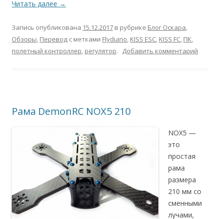
Читать далее
→
Запись опубликована
15.12.2017
в рубрике
Блог Оскара
,
Обзоры
,
Перевод
с метками
Flyduino
,
KISS ESC
,
KISS FC
,
ПК
,
полетный контроллер
,
регулятор
.
Добавить комментарий
Рама DemonRC NOX5 210
NOX5 —
это
простая
рама
размера
210 мм со
сменными
лучами,