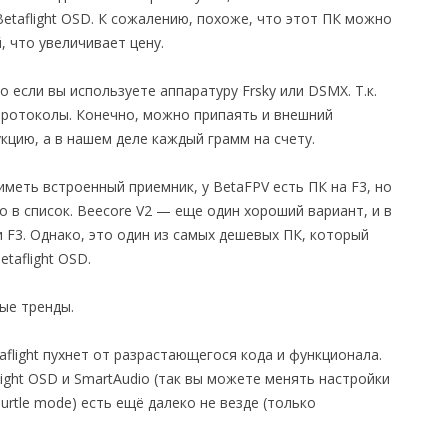
Betaflight OSD. К сожалению, похоже, что этот ПК можно
, что увеличивает цену.
 если вы используете аппаратуру Frsky или DSMX. Т.к.
протоколы. Конечно, можно припаять и внешний
кцию, а в нашем деле каждый грамм на счету.
 иметь встроенный приемник, у BetaFPV есть ПК на F3, но
о в список. Beecore V2 — еще один хороший вариант, и в
 F3. Однако, это один из самых дешевых ПК, который
taflight OSD.
ые тренды.
aflight пухнет от разрастающегося кода и функционала.
ight OSD и SmartAudio (так вы можете менять настройки
rtle mode) есть ещё далеко не везде (только