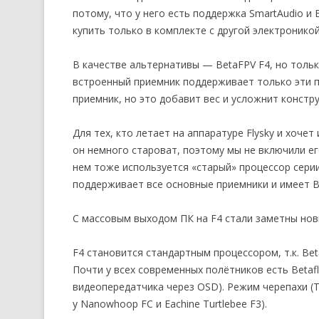
потому, что у него есть поддержка SmartAudio и 
купить только в комплекте с другой электроникой
В качестве альтернативы — BetaFPV F4, но только
встроенный приемник поддерживает только эти 
приемник, но это добавит вес и усложнит констру
Для тех, кто летает на аппаратуре Flysky и хочет
он немного староват, поэтому мы не включили ег
нем тоже используется «старый» процессор серии
поддерживает все основные приемники и имеет Be
С массовым выходом ПК на F4 стали заметны нов
F4 становится стандартным процессором, т.к. Bet
Почти у всех современных полётников есть Betafl
видеопередатчика через OSD). Режим черепахи (Tu
у Nanowhoop FC и Eachine Turtlebee F3).