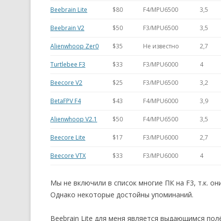
Beebrain Lite
$80
F4/MPU6500
3,5
Beebrain V2
$50
F3/MPU6500
3,5
Alienwhoop Zer0
$35
Не известно
2,7
Turtlebee F3
$33
F3/MPU6000
4
Beecore V2
$25
F3/MPU6500
3,2
BetaFPV F4
$43
F4/MPU6000
3,9
Alienwhoop V2.1
$50
F4/MPU6500
3,5
Beecore Lite
$17
F3/MPU6000
2,7
Beecore VTX
$33
F3/MPU6000
4
Мы не включили в список многие ПК на F3, т.к. о
Однако некоторые достойны упоминаний.
Beebrain Lite для меня является выдающимся по