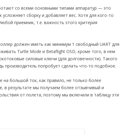
ботают со всеми основными типами аппаратур — это
к усложняет сборку и добавляет вес. Хотя для кого-то
юбой приемник, т.е. важность этого критерия
роллер должен иметь как минимум 1 свободный UART для
ивать Turtle Mode и Betaflight OSD, кроме того, в нем
окотоковые силовые ключи (для долговечности). Такого
удь производитель попробует сделать что-то подобное.
 на большой ток, как правило, не только более
е, в результате мы получаем более отзывчивый и
ольствия от полета, поэтому мы включили в таблицу эти