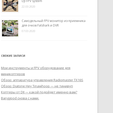
DJI FPV System
22.03.2020
Самодельный FPV монитор из приемника
для очков Fatshark и DVR
07.03.2020
СВЕЖИЕ ЗАПИСИ
Мои инструменты и FPV оборудование для
миникоптеров
Обзор: аппаратура управления Radiomaster TX16S
Обзор: Diatone Hey Tinawhoop — не тинивуп
Коптеры от DJI — какой подойдет именно вам?
Banggood снова с нами.