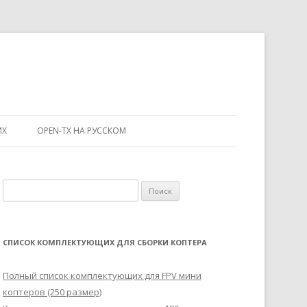
ИХ
OPEN-TX НА РУССКОМ
Н
а
й
т
СПИСОК КОМПЛЕКТУЮЩИХ ДЛЯ СБОРКИ КОПТЕРА
и
:
Полный список комплектующих для FPV мини
коптеров (250 размер)