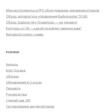
Мои инструменты и FPV оборудование для миникоптеров
Обзор: аппаратура управления Radiomaster TX16S
Обзор: Diatone Hey Tinawhoop — не тинивуп
Коптеры от DJI — какой подойдет именно вам?
Banggood снова с нами.
РУБРИКИ
Анонсы
Блог Оскара
Обзоры
Обновления в статьях
Перевод
Руководства
Сделай сам, DIY
Тестирование аккумуляторов