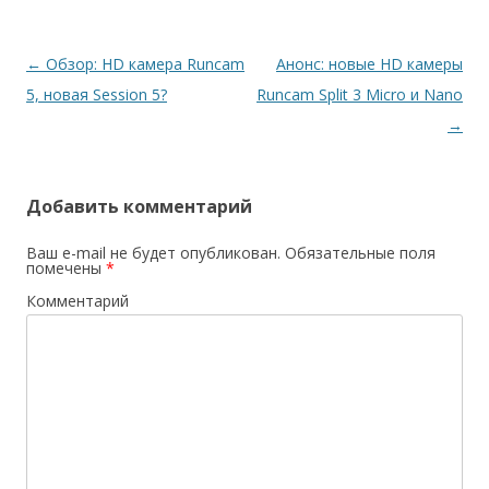
Навигация
←
Обзор: HD камера Runcam
Анонс: новые HD камеры
по
5, новая Session 5?
Runcam Split 3 Micro и Nano
записям
→
Добавить комментарий
Ваш e-mail не будет опубликован.
Обязательные поля
помечены
*
Комментарий