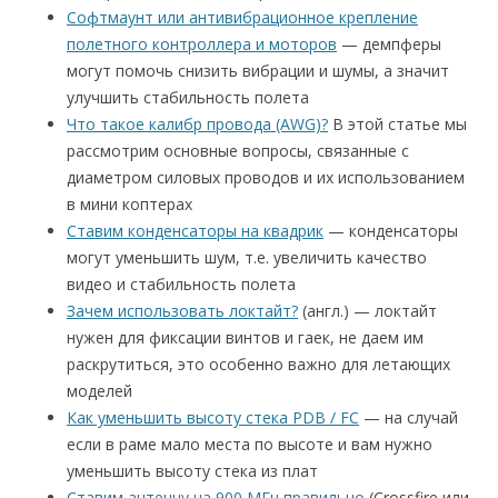
Софтмаунт или антивибрационное крепление
полетного контроллера и моторов
— демпферы
могут помочь снизить вибрации и шумы, а значит
улучшить стабильность полета
Что такое калибр провода (AWG)?
В этой статье мы
рассмотрим основные вопросы, связанные с
диаметром силовых проводов и их использованием
в мини коптерах
Ставим конденсаторы на квадрик
— конденсаторы
могут уменьшить шум, т.е. увеличить качество
видео и стабильность полета
Зачем использовать локтайт?
(англ.) — локтайт
нужен для фиксации винтов и гаек, не даем им
раскрутиться, это особенно важно для летающих
моделей
Как уменьшить высоту стека PDB / FC
— на случай
если в раме мало места по высоте и вам нужно
уменьшить высоту стека из плат
Ставим антенну на 900 МГц правильно
(Crossfire или