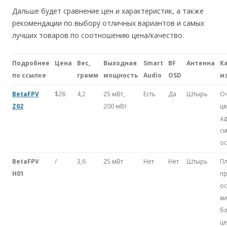
Дальше будет сравнение цен и характеристик, а также
рекомендации по выбору отличных вариантов и самых
лучших товаров по соотношению цена/качество.
Подробнее
Цена
Вес,
Выходная
Smart
BF
Антенна
К
по ссылке
грамм
мощность
Audio
OSD
и
BetaFPV
$28
4,2
25 мВт,
Есть
Да
Штырь
Оч
Z02
200 мВт
цв
ад
с
о
BetaFPV
/
3,6
25 мВт
Нет
Нет
Штырь
Пл
H01
п
о
ви
бл
це