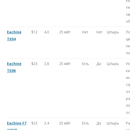
ка
те
см
о
Eachine
$12
4,0
25 мВт
Нет
Нет
Штырь
П
TX04
цв
пе
п
Eachine
$23
2,8
25 мВт
Есть
Да
Штырь
Н
TX06
ка
и
ст
о
ра
п
о
Eachine F7
$23
3,4
25 мВт
Есть
Да
Штырь
Ра