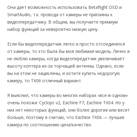
Она дает возможность использовать Betaflight OSD и
SmartAudio, т.к. провода от камеры не припаяны к
видеопередатчику. В общем, вы получаете премиум
набор функций за невероятно низкую цену.
Если бы видеопередатчик легко и просто отсоединялся
от камеры, то это была бы моя любимая модель. Лично я
не люблю камеры, когда видеопередатчик увеличивает
высоту коптера из-за торчащей антенны. Однако, если
вы на этом не зациклены, и хотите купить недорогую
камеру, то TX06 отличный вариант.
Я выяснил, что камеры во многих наборах «все-в-одном»
очень похожи: Cyclops v2, Eachine F7, Eachine TX04. Но у
них нет некоторых функций, они более дорогие или весят
больше, поэтому я считаю, что Eachine TX06 — лучшая
камера по соотношению цена/качество.