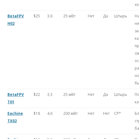
х
BetaFPV
$25
3,6
25 мВт
Нет
Да
Штырь
Н
H02
н
за
ка
пр
с
о
ра
н
бы
BetaFPV
$22
3,3
25 мВт
Нет
Да
Штырь
По
T01
ка
Eachine
$18
4,6
200 мВт
Нет
Нет
CP*
Бл
TX02
с
ба