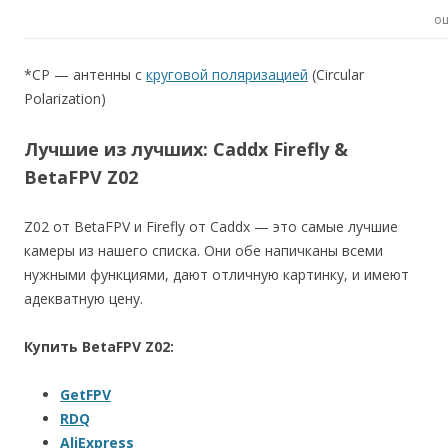
о
*CP —
антенны с
круговой поляризацией
(Circular
Polarization)
Лучшие из лучших: Caddx Firefly &
BetaFPV Z02
Z02 от BetaFPV и Firefly от Caddx — это самые лучшие
камеры из нашего списка. Они обе напичканы всеми
нужными функциями, дают отличную картинку, и имеют
адекватную цену.
Купить BetaFPV Z02:
GetFPV
RDQ
AliExpress