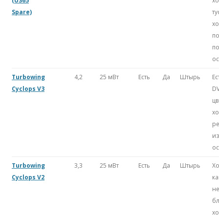
(US65
хо
Spare)
ту
х
по
п
о
Turbowing
4,2
25 мВт
Есть
Да
Штырь
Ес
Cyclops V3
D
цв
х
ре
и
о
Turbowing
3,3
25 мВт
Есть
Да
Штырь
Х
Cyclops V2
ка
н
бл
х