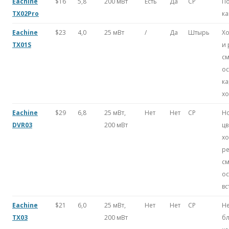
Eachine
$16
5,8
200 мВт
Есть
Да
CP
По
TX02Pro
ка
Eachine
$23
4,0
25 мВт
/
Да
Штырь
Х
TX01S
и 
с
о
ка
х
Eachine
$29
6,8
25 мВт,
Нет
Нет
CP
Н
DVR03
200 мВт
цв
х
ре
с
ос
в
Eachine
$21
6,0
25 мВт,
Нет
Нет
CP
Н
TX03
200 мВт
бл