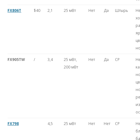
FX806T
$40
2,1
25 мВт
Нет
Да
Штырь
Не
х
ра
яр
цв
н
FX905TW
/
3,4
25 мВт,
Нет
Да
CP
Не
200 мВт
ка
н
цв
н
ре
и
о
FX798
4,5
25 мВт
Нет
Нет
CP
Н
бл
ба