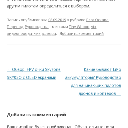
другим пилотам определиться с выбором.
Запись опубликована
08.09.2019
в рубрике
Блог Оскара
,
Перевод
,
Руководства
с метками
Tiny Whoop
,
vtx
,
видеопередатчик
,
камера
.
Добавить комментарий
Навигация
←
Обзор: FPV очки Skyzone
Какие бывают LiPo
по
SKY03O с OLED экранами
аккумуляторы? Руководство
записям
для начинающих пилотов
дронов и коптеров
→
Добавить комментарий
Ваш e-mail не будет опубликован.
Обязательные поля