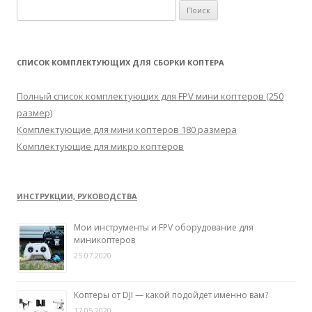
Н
а
й
т
СПИСОК КОМПЛЕКТУЮЩИХ ДЛЯ СБОРКИ КОПТЕРА
и
:
Полный список комплектующих для FPV мини коптеров (250
размер)
Комплектующие для мини коптеров 180 размера
Комплектующие для микро коптеров
ИНСТРУКЦИИ, РУКОВОДСТВА
Мои инструменты и FPV оборудование для
миникоптеров
25.07.2020
Коптеры от DJI — какой подойдет именно вам?
17.05.2020