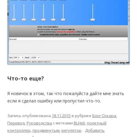
Что-то еще?
Я новичок в этом, так что пожалуйста дайте мне знать
если я сделал ошибку или пропустил что-то.
Запись опубликована
18.11.2015
в рубрике
Блог Оскара
,
Перевод
,
Руководства
с метками
BLHeli
,
полетный
контроллер
,
продвинутым
,
регулятор
.
Добавить