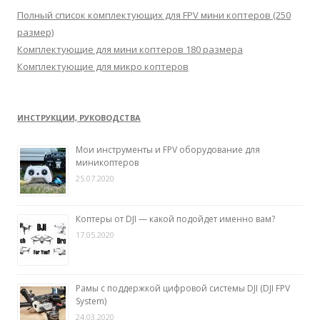
:
Полный список комплектующих для FPV мини коптеров (250
размер)
Комплектующие для мини коптеров 180 размера
Комплектующие для микро коптеров
ИНСТРУКЦИИ, РУКОВОДСТВА
Мои инструменты и FPV оборудование для
миникоптеров
25.07.2020
Коптеры от DJI — какой подойдет именно вам?
17.05.2020
Рамы с поддержкой цифровой системы DJI (DJI FPV
System)
24.03.2020