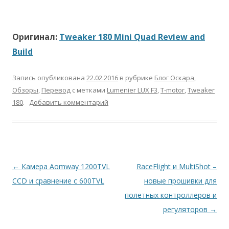
Оригинал:
Tweaker 180 Mini Quad Review and
Build
Запись опубликована
22.02.2016
в рубрике
Блог Оскара
,
Обзоры
,
Перевод
с метками
Lumenier LUX F3
,
T-motor
,
Tweaker
180
.
Добавить комментарий
Навигация
←
Камера Aomway 1200TVL
RaceFlight и MultiShot –
по
CCD и сравнение с 600TVL
новые прошивки для
записям
полетных контроллеров и
регуляторов
→