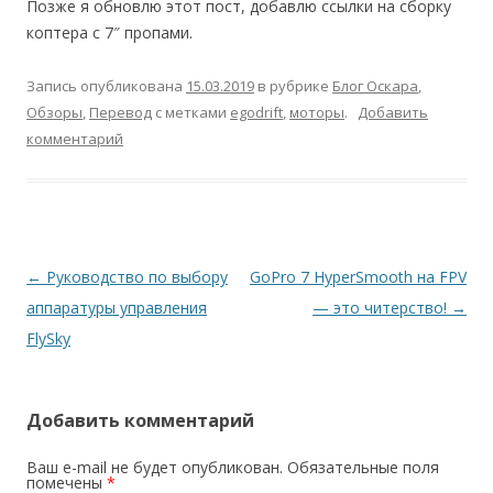
Позже я обновлю этот пост, добавлю ссылки на сборку
коптера с 7″ пропами.
Запись опубликована
15.03.2019
в рубрике
Блог Оскара
,
Обзоры
,
Перевод
с метками
egodrift
,
моторы
.
Добавить
комментарий
Навигация
←
Руководство по выбору
GoPro 7 HyperSmooth на FPV
по
аппаратуры управления
— это читерство!
→
записям
FlySky
Добавить комментарий
Ваш e-mail не будет опубликован.
Обязательные поля
помечены
*