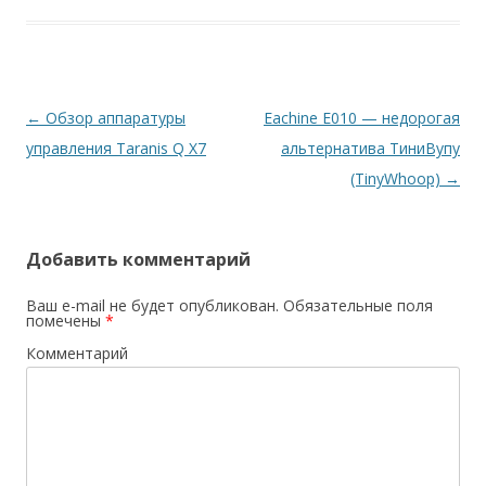
Навигация
←
Обзор аппаратуры
Eachine E010 — недорогая
по
управления Taranis Q X7
альтернатива ТиниВупу
записям
(TinyWhoop)
→
Добавить комментарий
Ваш e-mail не будет опубликован.
Обязательные поля
помечены
*
Комментарий