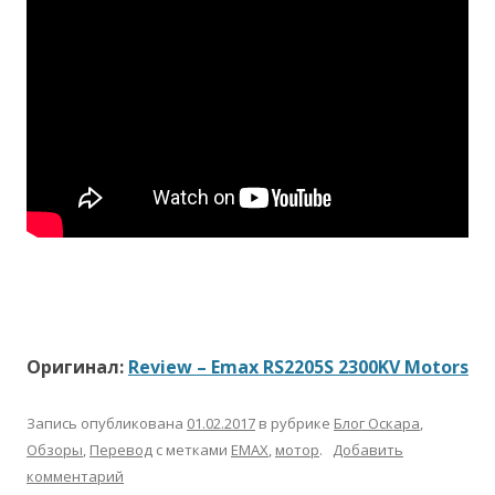
Оригинал:
Review – Emax RS2205S 2300KV Motors
Запись опубликована
01.02.2017
в рубрике
Блог Оскара
,
Обзоры
,
Перевод
с метками
EMAX
,
мотор
.
Добавить
комментарий