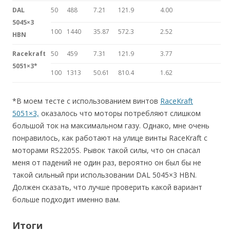
DAL
50
488
7.21
121.9
4.00
5045×3
100
1440
35.87
572.3
2.52
HBN
Racekraft
50
459
7.31
121.9
3.77
5051×3*
100
1313
50.61
810.4
1.62
*В моем тесте с использованием винтов
RaceKraft
5051×3,
оказалось что моторы потребляют слишком
большой ток на максимальном газу. Однако, мне очень
понравилось, как работают на улице винты RaceKraft с
моторами RS2205S. Рывок такой силы, что он спасал
меня от падений не один раз, вероятно он был бы не
такой сильный при использовании DAL 5045×3 HBN.
Должен сказать, что лучше проверить какой вариант
больше подходит именно вам.
Итоги