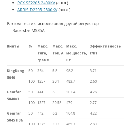
RCX SE2205 2400KV
(англ.)
ARRIS D2205 2300KV
(англ.)
В этом тесте я использовал другой регулятор
— Racerstar MS35A.
Винты
%
Макс.
Макс.
Макс.
Эффективность
тяга,
ток, А
мощность,
г/Вт
грамм
Вт
KingKong
50
364
5.8
98.2
3.71
5040
100
1257
30.1
483.7
2.60
Gemfan
50
441
6
103.4
4.26
5040×3
100
1327
29.58
479
2.77
Gemfan
50
442
6.2
104.8
4.22
5045 HBN
100
1375
30.3
485.3
2.83