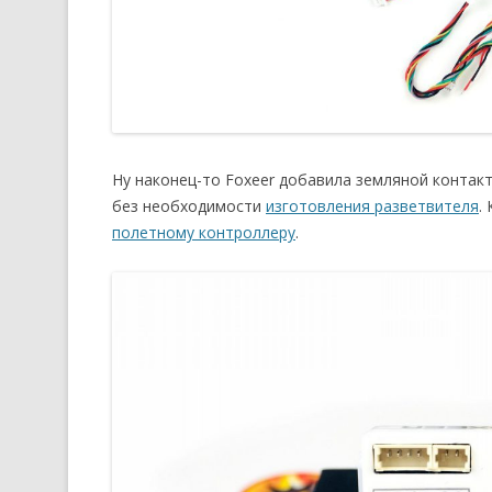
Ну наконец-то Foxeer добавила земляной контак
без необходимости
изготовления разветвителя
.
полетному контроллеру
.