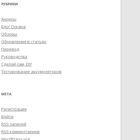
РУБРИКИ
Анонсы
Блог Оскара
Обзоры
Обновления в статьях
Перевод
Руководства
Сделай сам, DIY
Тестирование аккумуляторов
МЕТА
Регистрация
Войти
RSS
записей
RSS
комментариев
WordPress.org