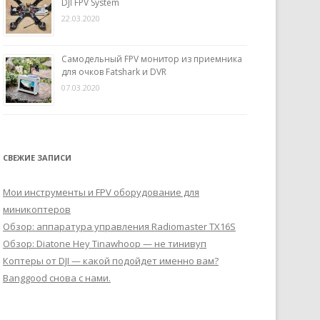
DJI FPV System
22.03.2020
Самодельный FPV монитор из приемника
для очков Fatshark и DVR
07.03.2020
СВЕЖИЕ ЗАПИСИ
Мои инструменты и FPV оборудование для
миникоптеров
Обзор: аппаратура управления Radiomaster TX16S
Обзор: Diatone Hey Tinawhoop — не тинивуп
Коптеры от DJI — какой подойдет именно вам?
Banggood снова с нами.