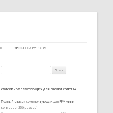
ИХ
OPEN-TX НА РУССКОМ
Н
а
й
т
СПИСОК КОМПЛЕКТУЮЩИХ ДЛЯ СБОРКИ КОПТЕРА
и
:
Полный список комплектующих для FPV мини
коптеров (250 размер)