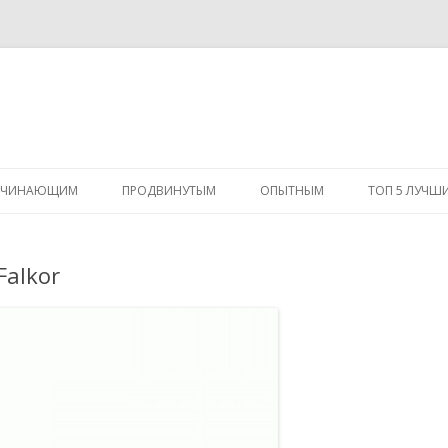
Перейти
к
АЧИНАЮЩИМ
ПРОДВИНУТЫМ
ОПЫТНЫМ
ТОП 5 ЛУЧШ
содержимому
Falkor