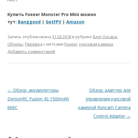
Купить Foxeer Monster Pro Mini можно
тут:
Banggood
|
GetFPV
|
Amazon
Запись опубликована
31.03.2018
в рубрике
Блог Оскара
,
Обзоры
,
Перевод
с метками
Foxeer
,
курсовая камера
.
Добавить комментарий
Навигация
←
Обзор: аккумуляторы
Обзор: адаптер для
по
DemonRC Fusion 4S 1500mAh
управления курсовой
записям
666C
камерой Runcam Camera
Control Adapter
→