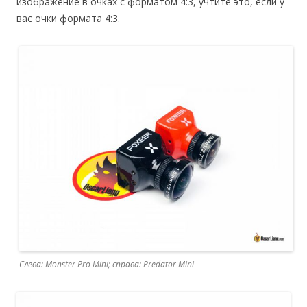
изображение в очках с форматом 4:3, учтите это, если у
вас очки формата 4:3.
Слева: Monster Pro Mini; справа: Predator Mini