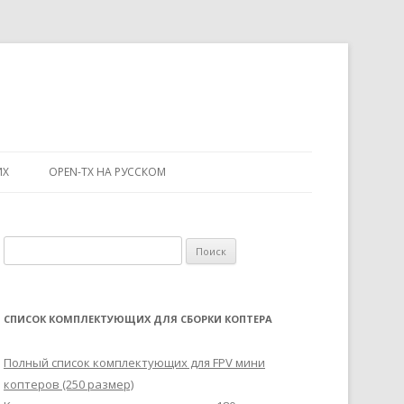
ИХ
OPEN-TX НА РУССКОМ
Н
а
й
т
СПИСОК КОМПЛЕКТУЮЩИХ ДЛЯ СБОРКИ КОПТЕРА
и
:
Полный список комплектующих для FPV мини
коптеров (250 размер)