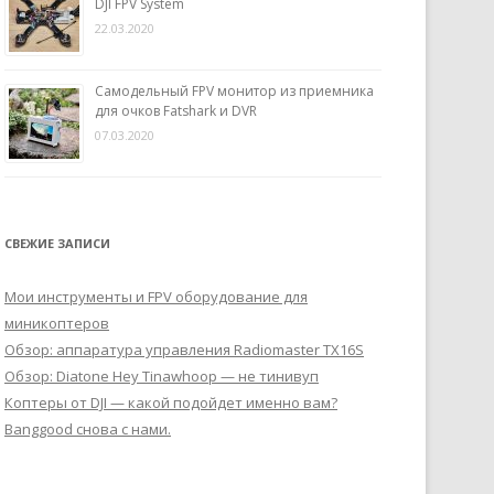
DJI FPV System
22.03.2020
Самодельный FPV монитор из приемника
для очков Fatshark и DVR
07.03.2020
СВЕЖИЕ ЗАПИСИ
Мои инструменты и FPV оборудование для
миникоптеров
Обзор: аппаратура управления Radiomaster TX16S
Обзор: Diatone Hey Tinawhoop — не тинивуп
Коптеры от DJI — какой подойдет именно вам?
Banggood снова с нами.