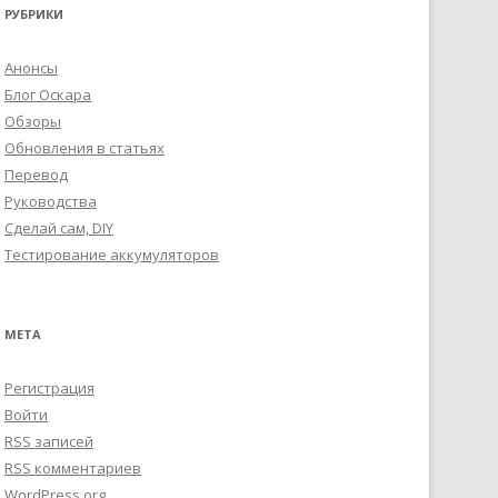
РУБРИКИ
Анонсы
Блог Оскара
Обзоры
Обновления в статьях
Перевод
Руководства
Сделай сам, DIY
Тестирование аккумуляторов
МЕТА
Регистрация
Войти
RSS
записей
RSS
комментариев
WordPress.org