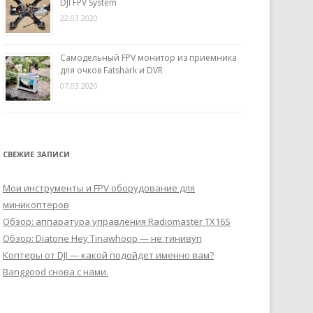
DJI FPV System
22.03.2020
Самодельный FPV монитор из приемника
для очков Fatshark и DVR
07.03.2020
СВЕЖИЕ ЗАПИСИ
Мои инструменты и FPV оборудование для
миникоптеров
Обзор: аппаратура управления Radiomaster TX16S
Обзор: Diatone Hey Tinawhoop — не тинивуп
Коптеры от DJI — какой подойдет именно вам?
Banggood снова с нами.