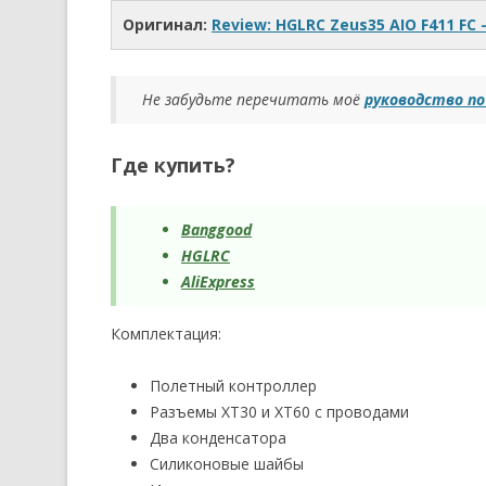
Оригинал:
Review: HGLRC Zeus35 AIO F411 FC 
Не забудьте перечитать моё
руководство п
Где купить?
Banggood
HGLRC
AliExpress
Комплектация:
Полетный контроллер
Разъемы XT30 и XT60 с проводами
Два конденсатора
Силиконовые шайбы