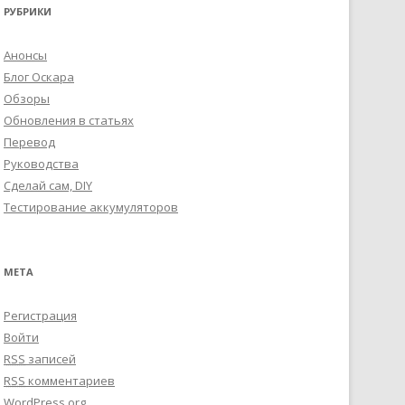
РУБРИКИ
Анонсы
Блог Оскара
Обзоры
Обновления в статьях
Перевод
Руководства
Сделай сам, DIY
Тестирование аккумуляторов
МЕТА
Регистрация
Войти
RSS
записей
RSS
комментариев
WordPress.org