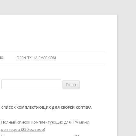
ИХ
OPEN-TX НА РУССКОМ
Н
а
й
т
СПИСОК КОМПЛЕКТУЮЩИХ ДЛЯ СБОРКИ КОПТЕРА
и
:
Полный список комплектующих для FPV мини
коптеров (250 размер)