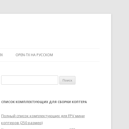
ИХ
OPEN-TX НА РУССКОМ
Н
а
й
т
СПИСОК КОМПЛЕКТУЮЩИХ ДЛЯ СБОРКИ КОПТЕРА
и
:
Полный список комплектующих для FPV мини
коптеров (250 размер)