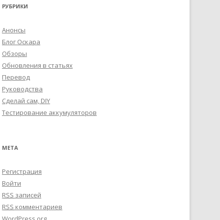
РУБРИКИ
Анонсы
Блог Оскара
Обзоры
Обновления в статьях
Перевод
Руководства
Сделай сам, DIY
Тестирование аккумуляторов
МЕТА
Регистрация
Войти
RSS
записей
RSS
комментариев
WordPress.org