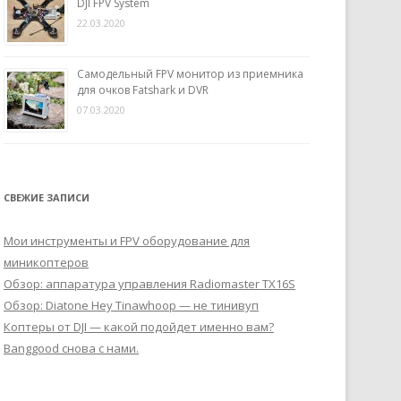
DJI FPV System
22.03.2020
Самодельный FPV монитор из приемника
для очков Fatshark и DVR
07.03.2020
СВЕЖИЕ ЗАПИСИ
Мои инструменты и FPV оборудование для
миникоптеров
Обзор: аппаратура управления Radiomaster TX16S
Обзор: Diatone Hey Tinawhoop — не тинивуп
Коптеры от DJI — какой подойдет именно вам?
Banggood снова с нами.