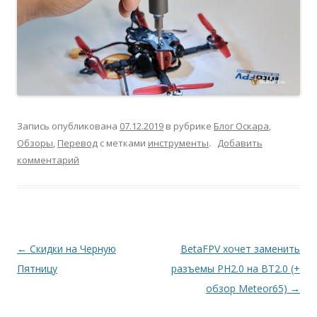
Запись опубликована
07.12.2019
в рубрике
Блог Оскара
,
Обзоры
,
Перевод
с метками
инструменты
.
Добавить
комментарий
Навигация
←
Скидки на Черную
BetaFPV хочет заменить
по
Пятницу
разъемы PH2.0 на BT2.0 (+
записям
обзор Meteor65)
→