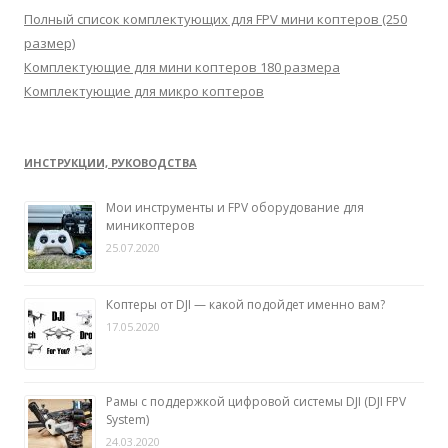
:
Полный список комплектующих для FPV мини коптеров (250
размер)
Комплектующие для мини коптеров 180 размера
Комплектующие для микро коптеров
ИНСТРУКЦИИ, РУКОВОДСТВА
Мои инструменты и FPV оборудование для
миникоптеров
25.07.2020
Коптеры от DJI — какой подойдет именно вам?
17.05.2020
Рамы с поддержкой цифровой системы DJI (DJI FPV
System)
24.03.2020