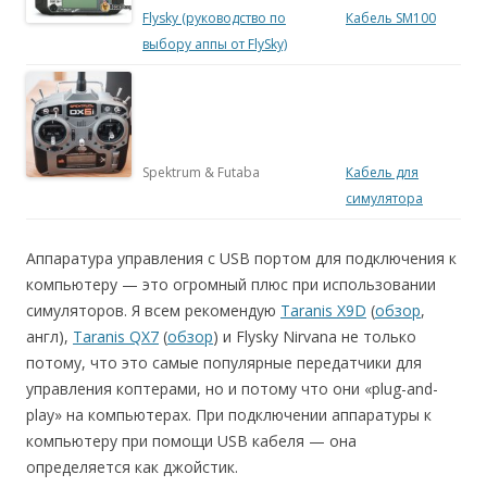
Flysky (руководство по
Кабель SM100
выбору аппы от FlySky)
Spektrum & Futaba
Кабель для
симулятора
Аппаратура управления с USB портом для подключения к
компьютеру — это огромный плюс при использовании
симуляторов. Я всем рекомендую
Taranis X9D
(
обзор
,
англ),
Taranis QX7
(
обзор
) и Flysky Nirvana не только
потому, что это самые популярные передатчики для
управления коптерами, но и потому что они «plug-and-
play» на компьютерах. При подключении аппаратуры к
компьютеру при помощи USB кабеля — она
определяется как джойстик.