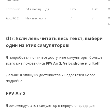
Simulator
RotorRush
£4 в месяц
Да
Есть
Нет
AccuRC 2
Неизвестно
/
/
/
W
M
tltr: Если лень читать весь текст, выбери
один из этих симуляторов!
Я попробовал почти все доступные симуляторы, больше
всего мне понравились
FPV Air 2, Velocidrone и Liftoff
.
Дальше я опишу их достоинства и недостатки более
подробно.
FPV Air 2
Я рекомендую этот симулятор в первую очередь для