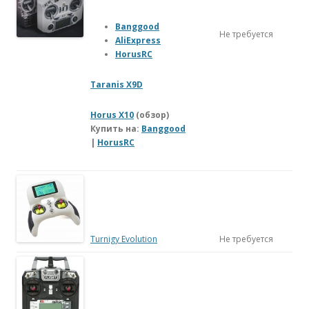
Banggood
Не требуется
AliExpress
HorusRC
Taranis X9D
Horus X10
(обзор)
Купить на:
Banggood
|
HorusRC
Turnigy Evolution
Не требуется