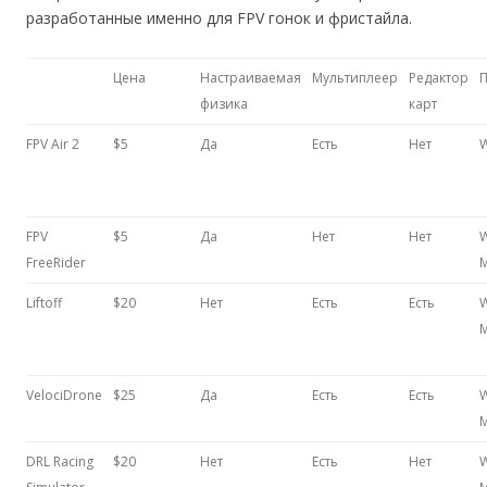
разработанные именно для FPV гонок и фристайла.
Цена
Настраиваемая
Мультиплеер
Редактор
физика
карт
FPV Air 2
$5
Да
Есть
Нет
FPV
$5
Да
Нет
Нет
W
FreeRider
M
Liftoff
$20
Нет
Есть
Есть
W
VelociDrone
$25
Да
Есть
Есть
W
DRL Racing
$20
Нет
Есть
Нет
W