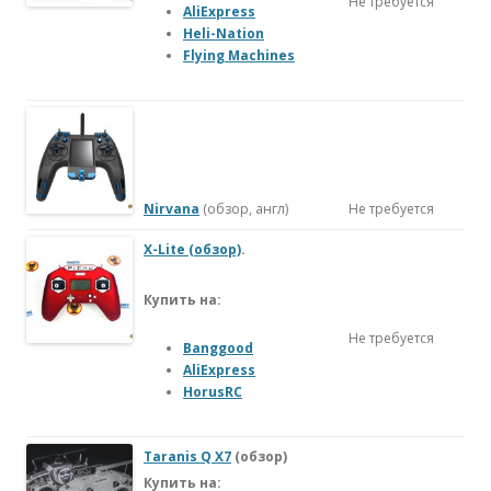
Не требуется
AliExpress
Heli-Nation
Flying Machines
Nirvana
(обзор, англ)
Не требуется
X-Lite (обзор)
.
Купить на:
Не требуется
Banggood
AliExpress
HorusRC
Taranis Q X7
(обзор)
Купить на: