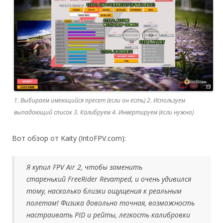
1. Выбираем имеющийся пресет (если он есть) 2. Используем
выпадающий список 3. Калибруем 4. Инвертируем (если нужно)
Вот обзор от Kaity (IntoFPV.com):
Я купил FPV Air 2, чтобы заменить
старенький FreeRider Revamped, и очень удивился
тому, насколько близки ощущения к реальным
полетам! Физика довольно точная, возможность
настраивать PID и рейты, легкость калибровки