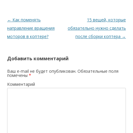
Навигация
←
Как поменять
15 вещей, которые
по
направление вращения
обязательно нужно сделать
записям
моторов в коптере?
после сборки коптера
→
Добавить комментарий
Ваш e-mail не будет опубликован.
Обязательные поля
помечены
*
Комментарий