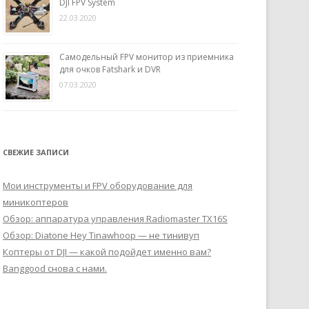
DJI FPV System
22.03.2020
Самодельный FPV монитор из приемника
для очков Fatshark и DVR
07.03.2020
СВЕЖИЕ ЗАПИСИ
Мои инструменты и FPV оборудование для
миникоптеров
Обзор: аппаратура управления Radiomaster TX16S
Обзор: Diatone Hey Tinawhoop — не тинивуп
Коптеры от DJI — какой подойдет именно вам?
Banggood снова с нами.