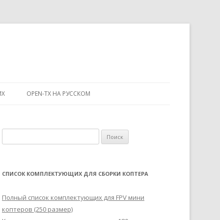
ИХ
OPEN-TX НА РУССКОМ
Н
а
й
т
СПИСОК КОМПЛЕКТУЮЩИХ ДЛЯ СБОРКИ КОПТЕРА
и
:
Полный список комплектующих для FPV мини
коптеров (250 размер)