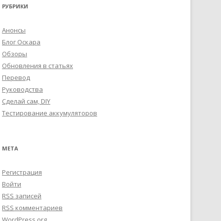
РУБРИКИ
Анонсы
Блог Оскара
Обзоры
Обновления в статьях
Перевод
Руководства
Сделай сам, DIY
Тестирование аккумуляторов
МЕТА
Регистрация
Войти
RSS
записей
RSS
комментариев
WordPress.org