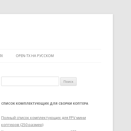
ИХ
OPEN-TX НА РУССКОМ
Н
а
й
т
СПИСОК КОМПЛЕКТУЮЩИХ ДЛЯ СБОРКИ КОПТЕРА
и
:
Полный список комплектующих для FPV мини
коптеров (250 размер)