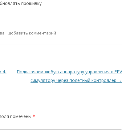
бновлять прошивку.
ва
.
Добавить комментарий
 4-
Подключаем любую аппаратуру управления к FPV
симулятору через полетный контроллер
→
поля помечены
*