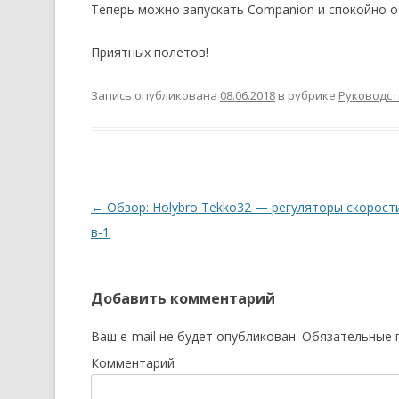
Теперь можно запускать Companion и спокойно о
Приятных полетов!
Запись опубликована
08.06.2018
в рубрике
Руководст
Навигация
←
Обзор: Holybro Tekko32 — регуляторы скорости
по
в-1
записям
Добавить комментарий
Ваш e-mail не будет опубликован.
Обязательные 
Комментарий