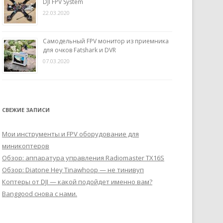
DJI FPV System
22.03.2020
Самодельный FPV монитор из приемника
для очков Fatshark и DVR
07.03.2020
СВЕЖИЕ ЗАПИСИ
Мои инструменты и FPV оборудование для
миникоптеров
Обзор: аппаратура управления Radiomaster TX16S
Обзор: Diatone Hey Tinawhoop — не тинивуп
Коптеры от DJI — какой подойдет именно вам?
Banggood снова с нами.