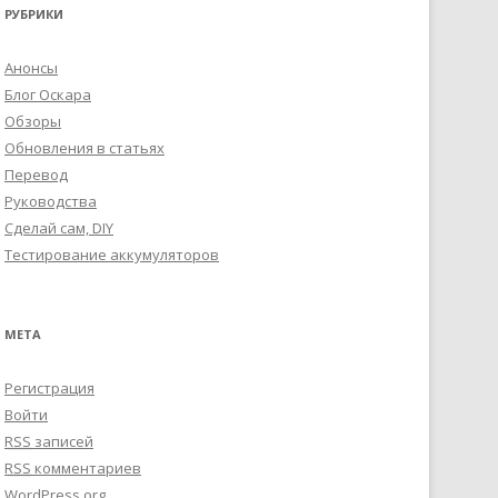
РУБРИКИ
Анонсы
Блог Оскара
Обзоры
Обновления в статьях
Перевод
Руководства
Сделай сам, DIY
Тестирование аккумуляторов
МЕТА
Регистрация
Войти
RSS
записей
RSS
комментариев
WordPress.org