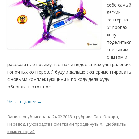
себе самый
легкий
коптер на
5″ пропах,
хочу
поделиться
кое-каким
опытом и
рассказать о преимуществах и недостатках ультралегких
гоночных коптеров. Я буду и дальше экспериментировать
с новыми комплектующими и по ходу дела буду
обновлять этот пост.
Читать далее
→
Запись опубликована
24.02.2018
в рубрике
Блог Оскара
,
Перевод
,
Руководства
с метками
продвинутым
.
Добавить
комментарий