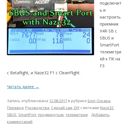
подключит
ь и
настроить
приемник
X4R-SB с
SBUS и
SmartPort
телеметри
ей к ПК на
F3
c Betaflight, и Naze32 F1 с CleanFlight.
Читать далее
→
Запись опубликована
12.08.2017
в рубрике
Блог Оскара
,
Перевод
,
Руководства
,
Сделай сам, DIY
с метками
Naze32
,
SBUS
,
SmartPort
,
продвинутым
,
телеметрия
.
Добавить
комментарий