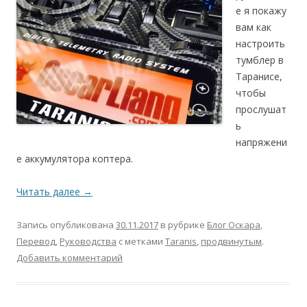
е я покажу
вам как
настроить
тумблер в
Таранисе,
чтобы
прослушат
ь
напряжени
е аккумулятора коптера.
Читать далее
→
Запись опубликована
30.11.2017
в рубрике
Блог Оскара
,
Перевод
,
Руководства
с метками
Taranis
,
продвинутым
.
Добавить комментарий