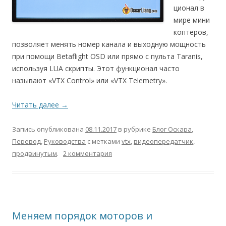
ционал в
мире мини
коптеров,
позволяет менять номер канала и выходную мощность
при помощи Betaflight OSD или прямо с пульта Taranis,
используя LUA скрипты. Этот функционал часто
называют «VTX Control» или «VTX Telemetry».
Читать далее
→
Запись опубликована
08.11.2017
в рубрике
Блог Оскара
,
Перевод
,
Руководства
с метками
vtx
,
видеопередатчик
,
продвинутым
.
2 комментария
Меняем порядок моторов и