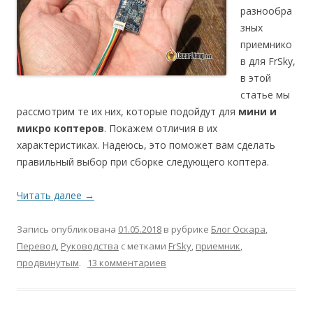
разнообра
зных
приемнико
в для FrSky,
в этой
статье мы
рассмотрим те их них, которые подойдут для
мини и
микро коптеров
. Покажем отличия в их
характеристиках. Надеюсь, это поможет вам сделать
правильный выбор при сборке следующего коптера.
Читать далее
→
Запись опубликована
01.05.2018
в рубрике
Блог Оскара
,
Перевод
,
Руководства
с метками
FrSky
,
приемник
,
продвинутым
.
13 комментариев