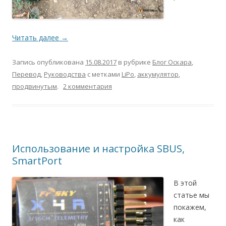
Читать далее
→
Запись опубликована
15.08.2017
в рубрике
Блог Оскара
,
Перевод
,
Руководства
с метками
LiPo
,
аккумулятор
,
продвинутым
.
2 комментария
Использование и настройка SBUS,
SmartPort
В этой
статье мы
покажем,
как