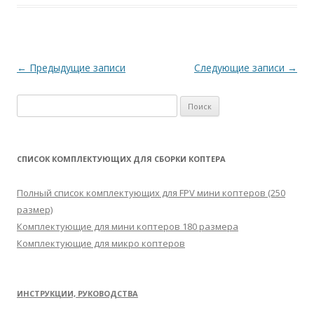
Навигация
←
Предыдущие записи
Следующие записи
→
по
Н
записям
а
й
т
СПИСОК КОМПЛЕКТУЮЩИХ ДЛЯ СБОРКИ КОПТЕРА
и
:
Полный список комплектующих для FPV мини коптеров (250
размер)
Комплектующие для мини коптеров 180 размера
Комплектующие для микро коптеров
ИНСТРУКЦИИ, РУКОВОДСТВА