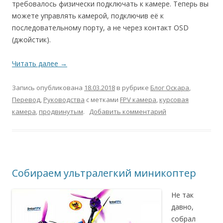
требовалось физически подключать к камере. Теперь вы
можете управлять камерой, подключив её к
последовательному порту, а не через контакт OSD
(джойстик).
Читать далее
→
Запись опубликована
18.03.2018
в рубрике
Блог Оскара
,
Перевод
,
Руководства
с метками
FPV камера
,
курсовая
камера
,
продвинутым
.
Добавить комментарий
Собираем ультралегкий миникоптер
Не так
давно,
собрал