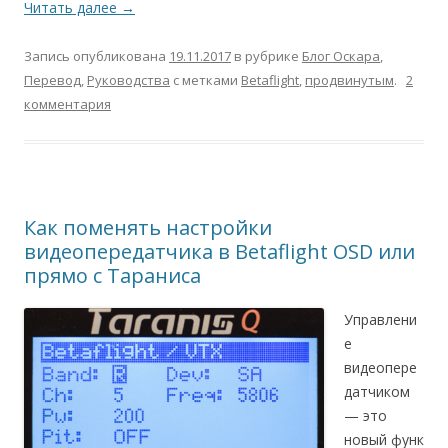
Читать далее
→
Запись опубликована
19.11.2017
в рубрике
Блог Оскара
,
Перевод
,
Руководства
с метками
Betaflight
,
продвинутым
.
2
комментария
Как поменять настройки
видеопередатчика в Betaflight OSD или
прямо с Тараниса
Управлени
е
видеопере
датчиком
— это
новый функ